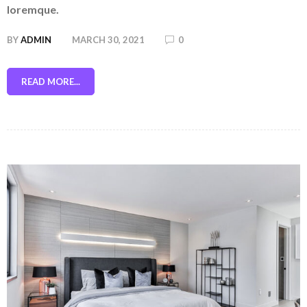
loremque.
BY
ADMIN
MARCH 30, 2021
0
READ MORE...