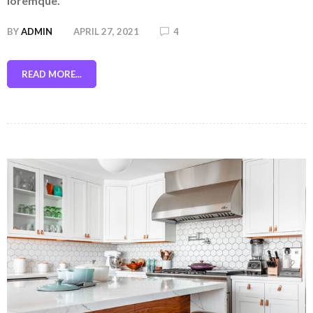
loremque.
BY
ADMIN
APRIL 27, 2021
4
READ MORE...